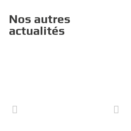
Nos autres
actualités
Meilleurs Vœux 2026
AS