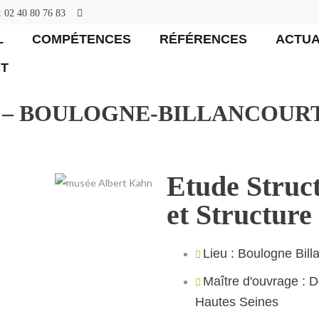
: 02 40 80 76 83
L
COMPÉTENCES
RÉFÉRENCES
ACTUA
T
– BOULOGNE-BILLANCOURT 
Etude Struc
et Structure
Lieu : Boulogne Bill
Maître d'ouvrage : 
Hautes Seines