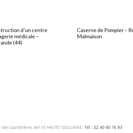
truction d’un centre
Caserne de Pompier – Ru
agerie médicale –
Malmaison
ande (44)
 des Garottières 44115 HAUTE GOULAINE.
Tél : 02 40 80 76 83