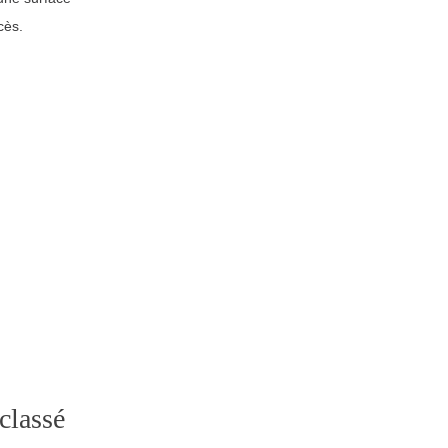
cès.
classé