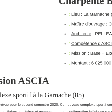
Charpente B
Lieu
: La Garnache 
Maître d'ouvrage
: C
Architecte
: PELLEA
Compétence d'ASC
Mission
: Base + Exé
Montant
: 6 025 000
sion ASCIA
xe sportif à la Garnache (85)
prévue pour le second semestre 2020. Ce nouveau complexe sportif c
 vestiaires, sanitaires et gymnase pour sa configuration intérieure sur