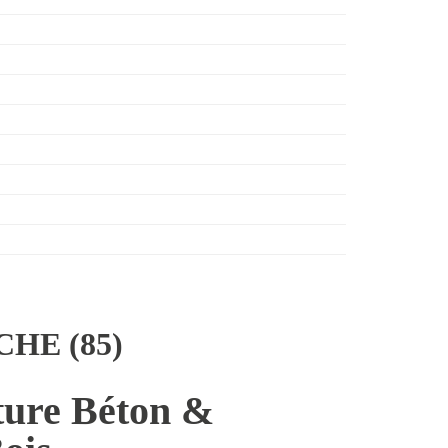
HE (85)
ture Béton &