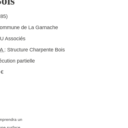
ois
(85)
ommune de La Garnache
U Associés
IA
: Structure Charpente Bois
cution partielle
 €
omprendra un
 une surface