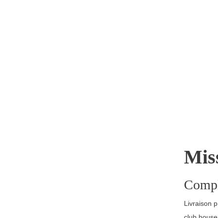
Mis
Comple
Livraison 
club house,